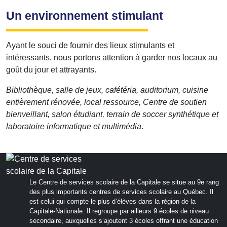
Un environnement stimulant
Ayant le souci de fournir des lieux stimulants et
intéressants, nous portons attention à garder nos locaux au
goût du jour et attrayants.
Bibliothèque, salle de jeux, cafétéria, auditorium, cuisine
entièrement rénovée, local ressource, Centre de soutien
bienveillant, salon étudiant, terrain de soccer synthétique et
laboratoire informatique et multimédia
.
Le Centre de services scolaire de la Capitale se situe au 9e rang
des plus importants centres de services scolaire au Québec. Il
est celui qui compte le plus d’élèves dans la région de la
Capitale-Nationale. Il regroupe par ailleurs 9 écoles de niveau
secondaire, auxquelles s’ajoutent 3 écoles offrant une éducation